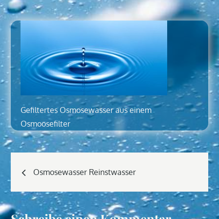
Gefiltertes Osmosewasser aus einem
Osmoosefilter
Beitragsnavigation
Osmosewasser Reinstwasser
Schreibe einen Kommentar