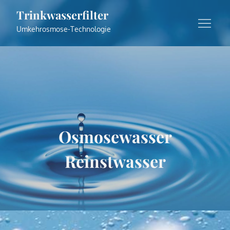
Skip
Trinkwasserfilter
to
Umkehrosmose-Technologie
content
Osmosewasser
Reinstwasser